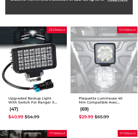
25%Réduit
55%Réduit
Upgraded Backup Light
Plaquette Lumineuse 40
With Switch For Ranger XP
Mm Compatible Avec
1000/Crew 2018-2024
Polaris Ranger 1000 XP 2018-
(47)
(69)
2020
Prix
Prix
Prix
Prix
$40.99
$54.99
$29.99
$65.99
réduit
régulier
réduit
régulier
17%Réduit
31%Réduit