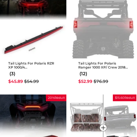
Tail Lights For Polaris RZR
Tail Lights For Polaris
XP 1000/4
Ranger 1000 XP/ Crew 2018-
Ultimate/Sport/Premium
2025
(3)
(12)
Models 2024-2025
Prix
Prix
Prix
Prix
$45.89
$54.99
$52.99
$76.99
réduit
régulier
réduit
régulier
20%Réduit
$15.60Réduit