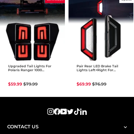
Upgraded Tail Lights For
Pair Rear LED Brake Tail
Polaris Ranger 1000
Lights Left+Right For
XP/Crew 2018-2024
Yamaha RMAX2/4 1000 2021-
2024
Prix
Prix
Prix
Prix
$59.99
$79.99
$69.99
$76.99
réduit
régulier
réduit
régulier
Instagram
Facebook
YouTube
Twitter
TikTok
LinkedIn
CONTACT US