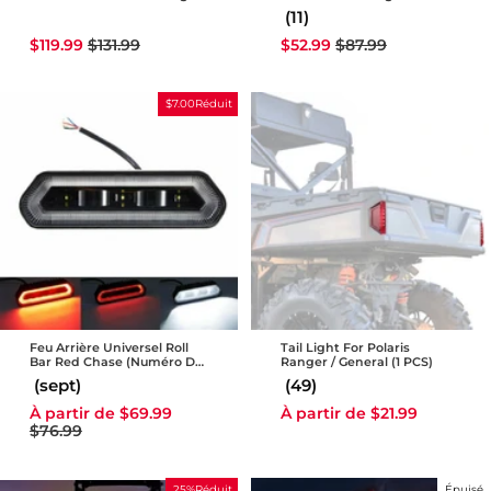
For RZR PRO XP
XP/Crew 2018-2022
(11)
Prix
Prix
Prix
Prix
$119.99
$131.99
$52.99
$87.99
réduit
régulier
réduit
régulier
$7.00Réduit
Feu Arrière Universel Roll
Tail Light For Polaris
Bar Red Chase (numéro De
Ranger / General (1 PCS)
Pièce 90133)
(sept)
(49)
Prix
Prix
À partir de $69.99
À partir de $21.99
réduit
régulier
$76.99
25%Réduit
Épuisé