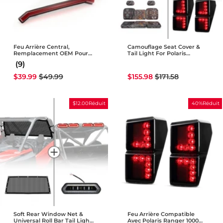
Feu Arrière Central,
Camouflage Seat Cover &
Remplacement OEM Pour
Tail Light For Polaris
Feu Arrière KEMIMOTO
Ranger 2018-2026
(9)
Polaris RZR RS1 RZR XP
TURBO
Prix
Prix
Prix
Prix
$39.99
$49.99
$155.98
$171.58
réduit
régulier
réduit
régulier
$12.00Réduit
40%Réduit
Soft Rear Window Net &
Feu Arrière Compatible
Universal Roll Bar Tail Light
Avec Polaris Ranger 1000