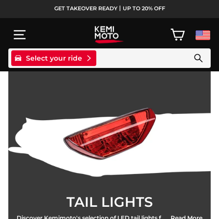
Passer
GET TAKEOVER READY丨UP TO 20% OFF
au
Diaporama
contenu
Pause
NAVIGATION
PANIER
Select your ride
Search products
TAIL LIGHTS
Discover Kemimoto's selection of LED tail lights for UTVs. Enhance visibility and safety on the trail with our durable and bright LED tail lights. Shop now for reliable performance and a sleek look for your UTV.
Read More