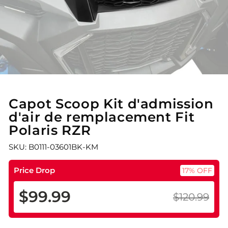
Capot Scoop Kit d'admission
d'air de remplacement Fit
Polaris RZR
SKU: B0111-03601BK-KM
Price Drop
17% OFF
$99.99
$120.99
Prix
Prix
régulier
réduit