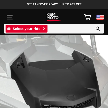
Passer
GET TAKEOVER READY丨UP TO 20% OFF
au
Diaporama
contenu
Pause
NAVIGATION
PANIER
Select your ride
Search products