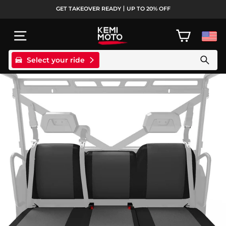
Passer
GET TAKEOVER READY丨UP TO 20% OFF
au
Diaporama
contenu
Pause
NAVIGATION
PANIER
Select your ride
Search products