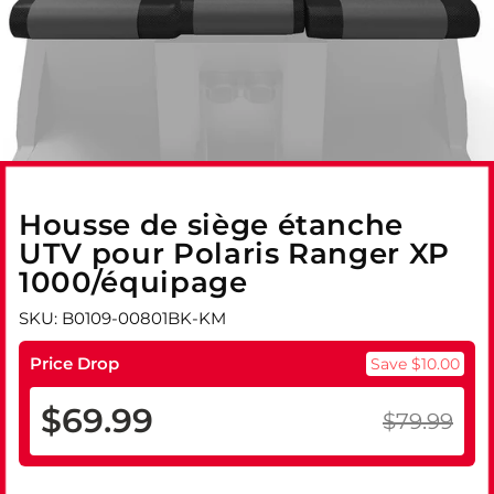
Housse de siège étanche
UTV pour Polaris Ranger XP
1000/équipage
SKU: B0109-00801BK-KM
Price Drop
Save $10.00
$69.99
$79.99
Prix
Prix
régulier
réduit